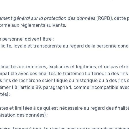
ement général sur la protection des données
(RGPD), cette p
forme aux règlements suivants.
 personnel doivent être :
licite, loyale et transparente au regard de la personne conce
finalités déterminées, explicites et légitimes, et ne pas êtr
atible avec ces finalités; le traitement ultérieur à des fin
des fins de recherche scientifique ou historique ou à des fins 
ent à l'article 89, paragraphe 1, comme incompatible avec le
tés) ;
es et limitées à ce qui est nécessaire au regard des finalité
misation des données) ;
saire, tenues à jour; toutes les mesures raisonnables doiven