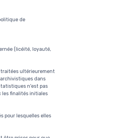
olitique de
rnée (licéité, loyauté,
e traitées ultérieurement
s archivistiques dans
statistiques n'est pas
s finalités initiales
s pour lesquelles elles
t être prises pour que