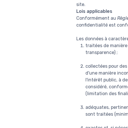
site.
Lois applicables
Conformément au
Règl
confidentialité est con
Les données à caractère
traitées de manière 
transparence) ;
collectées pour des 
d'une manière incomp
l'intérêt public, à 
considéré, conformém
(limitation des finali
adéquates, pertinent
sont traitées (mini
exactes et, si néces