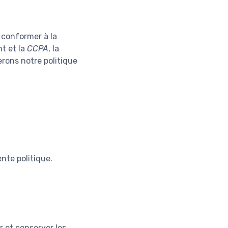
e conformer à la
nt et la
CCPA
, la
erons notre politique
nte politique.
r et conserver les