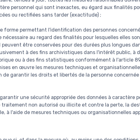
ère personnel qui sont inexactes, eu égard aux finalités pou
acées ou rectifiées sans tarder (exactitude) ;
e forme permettant l'identification des personnes concer
 nécessaire au regard des finalités pour lesquelles elles son
 peuvent être conservées pour des durées plus longues dan
usivement à des fins archivistiques dans l'intérêt public, à 
orique ou à des fins statistiques conformément à l'article 8
ises en œuvre les mesures techniques et organisationnelle
n de garantir les droits et libertés de la personne concernée 
 garantir une sécurité appropriée des données à caractère p
 traitement non autorisé ou illicite et contre la perte, la de
le, à l'aide de mesures techniques ou organisationnelles app
te que si, et dans la mesure où, au moins une des conditions 